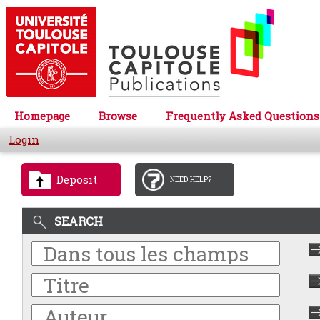
Homepage
Browse
Frequently Asked Questions
Login
Deposit
NEED HELP?
SEARCH