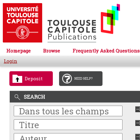
Homepage
Browse
Frequently Asked Questions
Login
Deposit
NEED HELP?
SEARCH