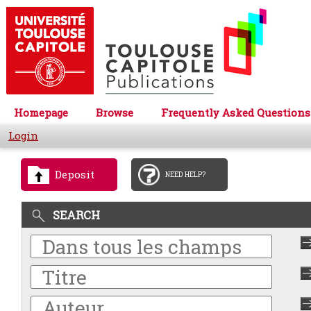
Homepage
Browse
Frequently Asked Questions
Login
Deposit
NEED HELP?
SEARCH