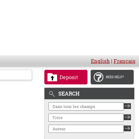
English
|
Français
Deposit
NEED HELP?
SEARCH