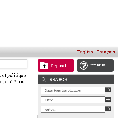
English
|
Français
Deposit
NEED HELP?
 et politique
SEARCH
iques” Paris