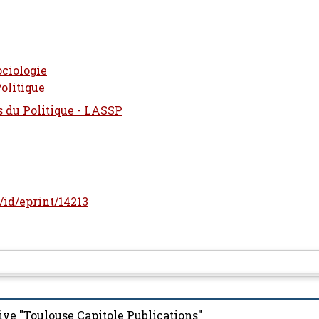
ciologie
olitique
s du Politique - LASSP
r/id/eprint/14213
ive "Toulouse Capitole Publications"