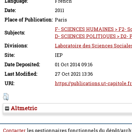
Language:
French
Date:
2011
Place of Publication:
Paris
F- SCIENCES HUMAINES > F2- So
Subjects:
D- SCIENCES POLITIQUES > D2- P
Divisions:
Laboratoire des Sciences Sociale
Site:
IEP
Date Deposited:
01 Oct 2014 09:16
Last Modified:
27 Oct 2021 13:36
URI:
https://publications.ut-capitole.f
Altmetric
Contacter
les gestionnaires fonctionnels du dépôt/arch