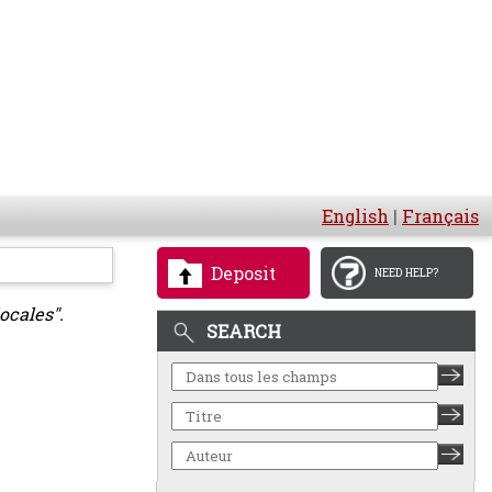
English
|
Français
Deposit
NEED HELP?
ocales".
SEARCH