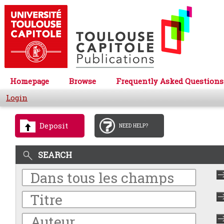
Homepage
Browse
Frequently Asked Questions
Login
Deposit
NEED HELP?
SEARCH