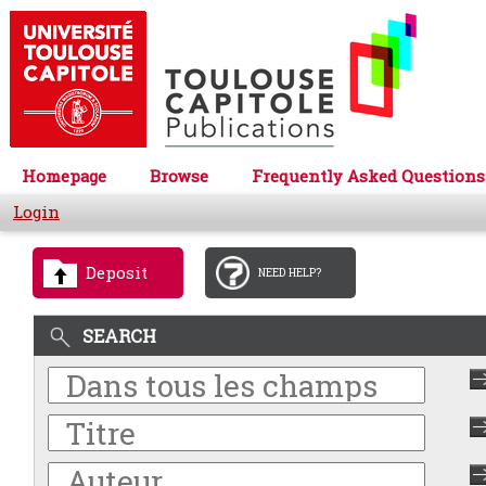
Homepage
Browse
Frequently Asked Questions
Login
Deposit
NEED HELP?
SEARCH