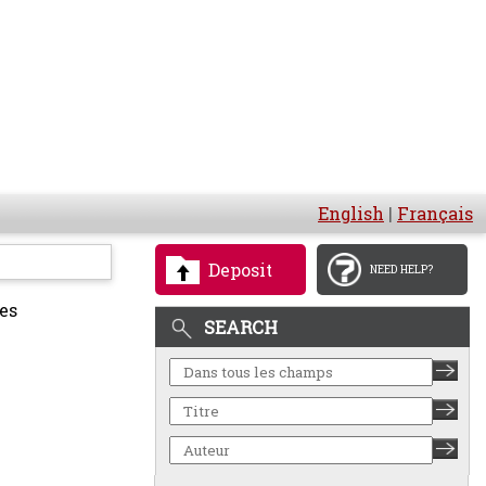
English
|
Français
Deposit
NEED HELP?
es
SEARCH