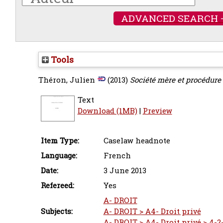
ADVANCED SEARCH 
Tools
Théron, Julien
(2013)
Société mère et procédure c
Text
Download (1MB)
|
Preview
Item Type:
Caselaw headnote
Language:
French
Date:
3 June 2013
Refereed:
Yes
A- DROIT
Subjects:
A- DROIT > A4- Droit privé
A- DROIT > A4- Droit privé > 4-2