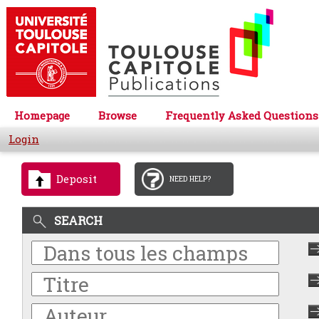
Homepage
Browse
Frequently Asked Questions
Login
Deposit
NEED HELP?
SEARCH