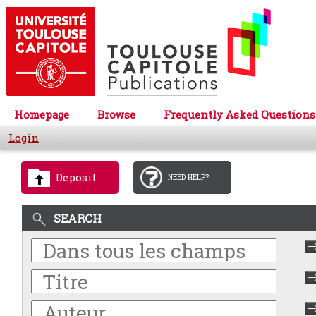
Homepage
Browse
Frequently Asked Questions
Login
Deposit
NEED HELP?
SEARCH