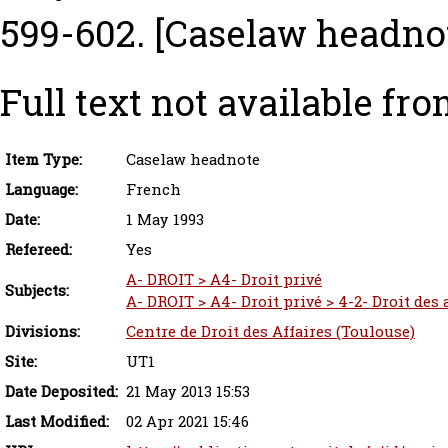
599-602.
[Caselaw headno
Full text not available fro
Item Type:
Caselaw headnote
Language:
French
Date:
1 May 1993
Refereed:
Yes
A- DROIT > A4- Droit privé
Subjects:
A- DROIT > A4- Droit privé > 4-2- Droit des
Divisions:
Centre de Droit des Affaires (Toulouse)
Site:
UT1
Date Deposited:
21 May 2013 15:53
Last Modified:
02 Apr 2021 15:46