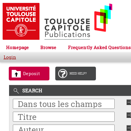
Homepage
Browse
Frequently Asked Questions
Login
Deposit
NEED HELP?
SEARCH