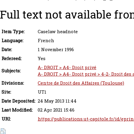
Full text not available fro
Item Type:
Caselaw headnote
Language:
French
Date:
1 November 1996
Refereed:
Yes
A- DROIT > A4- Droit privé
Subjects:
A- DROIT > A4- Droit privé > 4-2- Droit des
Divisions:
Centre de Droit des Affaires (Toulouse)
Site:
UT1
Date Deposited:
24 May 2013 11:44
Last Modified:
02 Apr 2021 15:46
URI:
https://publications.ut-capitole.fr/id/eprin