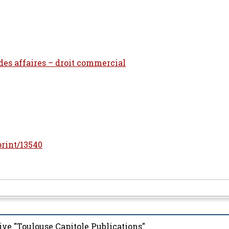
 des affaires – droit commercial
print/13540
ive "Toulouse Capitole Publications"