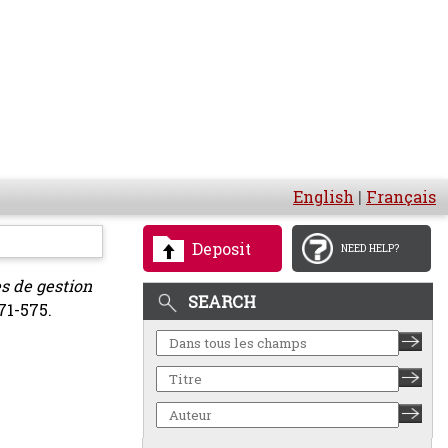
English
|
Français
Deposit
NEED HELP?
es de gestion
SEARCH
71-575.