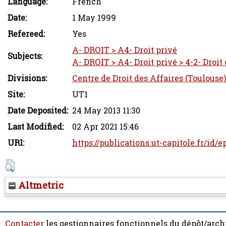
Language:
French
Date:
1 May 1999
Refereed:
Yes
A- DROIT > A4- Droit privé
Subjects:
A- DROIT > A4- Droit privé > 4-2- Droit
Divisions:
Centre de Droit des Affaires (Toulouse)
Site:
UT1
Date Deposited:
24 May 2013 11:30
Last Modified:
02 Apr 2021 15:46
URI:
https://publications.ut-capitole.fr/id/e
Altmetric
Contacter
les gestionnaires fonctionnels du dépôt/arch