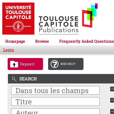
Homepage
Browse
Frequently Asked Questions
Login
Deposit
NEED HELP?
SEARCH