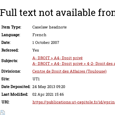
Full text not available fro
Item Type:
Caselaw headnote
Language:
French
Date:
1 October 2007
Refereed:
Yes
A- DROIT > A4- Droit privé
Subjects:
A- DROIT > A4- Droit privé > 4-2- Droit des
Divisions:
Centre de Droit des Affaires (Toulouse)
Site:
UT1
Date Deposited:
24 May 2013 09:20
Last Modified:
02 Apr 2021 15:46
URI:
https://publications.ut-capitole.fr/id/eprin