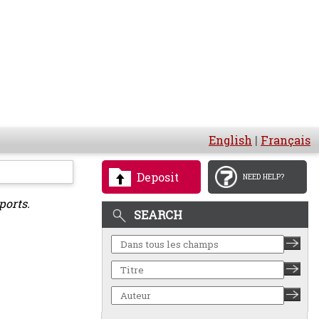
English
|
Français
Deposit
NEED HELP?
ports.
SEARCH