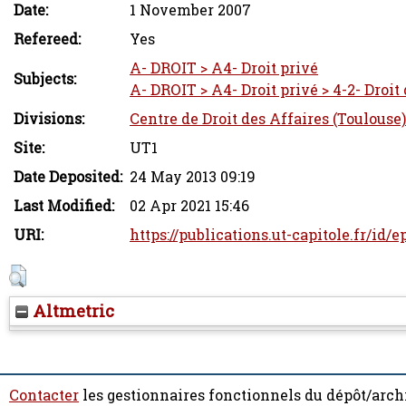
Date:
1 November 2007
Refereed:
Yes
A- DROIT > A4- Droit privé
Subjects:
A- DROIT > A4- Droit privé > 4-2- Droit
Divisions:
Centre de Droit des Affaires (Toulouse)
Site:
UT1
Date Deposited:
24 May 2013 09:19
Last Modified:
02 Apr 2021 15:46
URI:
https://publications.ut-capitole.fr/id/e
Altmetric
Contacter
les gestionnaires fonctionnels du dépôt/arch