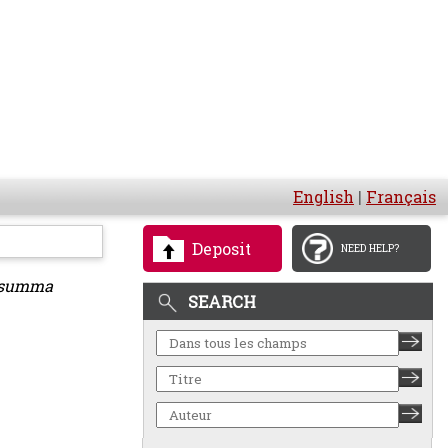
English
|
Français
Deposit
NEED HELP?
, summa
SEARCH