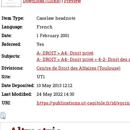
Download (110kB)
|
Preview
Item Type:
Caselaw headnote
Language:
French
Date:
1 February 2001
Refereed:
Yes
A- DROIT > A4- Droit privé
Subjects:
A- DROIT > A4- Droit privé > 4-2- Droit des
Divisions:
Centre de Droit des Affaires (Toulouse)
Site:
UT1
Date Deposited:
10 May 2013 12:12
Last Modified:
24 May 2022 14:30
URI:
https://publications.ut-capitole.fr/id/eprin