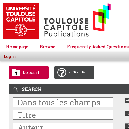
Homepage
Browse
Frequently Asked Questions
Login
Deposit
NEED HELP?
SEARCH