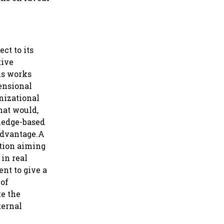
ct to its
tive
us works
mensional
nizational
hat would,
wledge-based
 advantage.A
ation aiming
 in real
nt to give a
 of
te the
ternal