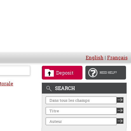
English
|
Français
Deposit
NEED HELP?
torale
SEARCH