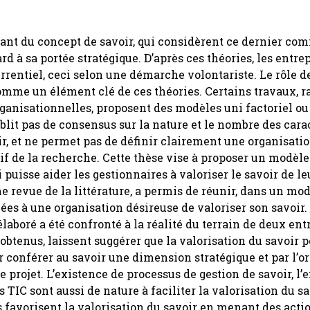
tant du concept de savoir, qui considèrent ce dernier co
d à sa portée stratégique. D’après ces théories, les entre
rrentiel, ceci selon une démarche volontariste. Le rôle d
comme un élément clé de ces théories. Certains travaux, r
ganisationnelles, proposent des modèles uni factoriel ou 
ablit pas de consensus sur la nature et le nombre des cara
r, et ne permet pas de définir clairement une organisation
ctif de la recherche. Cette thèse vise à proposer un modèle
 puisse aider les gestionnaires à valoriser le savoir de le
 revue de la littérature, a permis de réunir, dans un mo
hées à une organisation désireuse de valoriser son savoir.
laboré a été confronté à la réalité du terrain de deux ent
obtenus, laissent suggérer que la valorisation du savoir p
r conférer au savoir une dimension stratégique et par l’o
projet. L’existence de processus de gestion de savoir, l’
 TIC sont aussi de nature à faciliter la valorisation du sa
 favorisent la valorisation du savoir en menant des acti