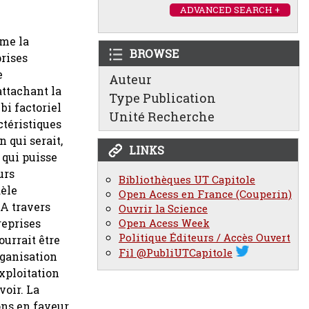
ADVANCED SEARCH +
mme la
BROWSE
prises
e
Auteur
attachant la
Type Publication
bi factoriel
Unité Recherche
ctéristiques
 qui serait,
LINKS
 qui puisse
urs
Bibliothèques UT Capitole
dèle
Open Acess en France (Couperin)
 A travers
Ouvrir la Science
reprises
Open Acess Week
Politique Éditeurs / Accès Ouvert
ourrait être
Fil @PubliUTCapitole
rganisation
exploitation
voir. La
ons en faveur