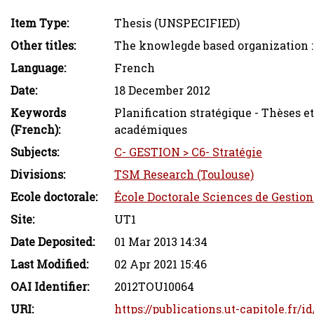
Item Type:
Thesis (UNSPECIFIED)
Other titles:
The knowlegde based organization : c
Language:
French
Date:
18 December 2012
Keywords
Planification stratégique - Thèses e
(French):
académiques
Subjects:
C- GESTION > C6- Stratégie
Divisions:
TSM Research (Toulouse)
Ecole doctorale:
École Doctorale Sciences de Gestio
Site:
UT1
Date Deposited:
01 Mar 2013 14:34
Last Modified:
02 Apr 2021 15:46
OAI Identifier:
2012TOU10064
URI:
https://publications.ut-capitole.fr/i