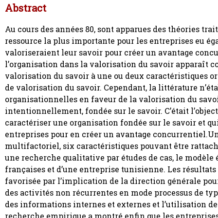
Abstract
Au cours des années 80, sont apparues des théories trai
ressource la plus importante pour les entreprises eu égar
valoriseraient leur savoir pour créer un avantage concu
l’organisation dans la valorisation du savoir apparaît 
valorisation du savoir à une ou deux caractéristiques or
de valorisation du savoir. Cependant, la littérature n’ét
organisationnelles en faveur de la valorisation du savoi
intentionnellement, fondée sur le savoir. C’était l’obje
caractériser une organisation fondée sur le savoir et qui
entreprises pour en créer un avantage concurrentiel.Une
multifactoriel, six caractéristiques pouvant être rattac
une recherche qualitative par études de cas, le modèle é
françaises et d’une entreprise tunisienne. Les résultats 
favorisée par l’implication de la direction générale pou
des activités non récurrentes en mode processus de type 
des informations internes et externes et l’utilisation des
recherche empirique a montré enfin que les entreprises