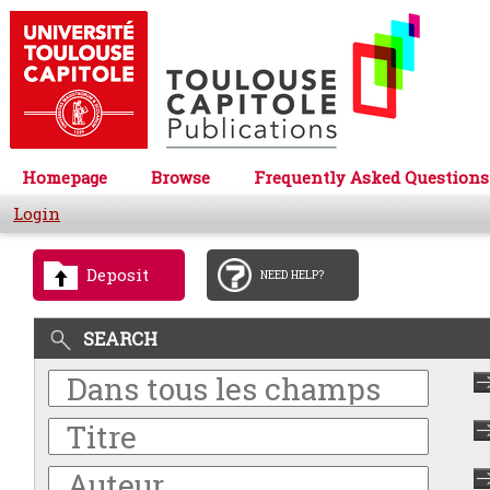
Homepage
Browse
Frequently Asked Questions
Login
Deposit
NEED HELP?
SEARCH