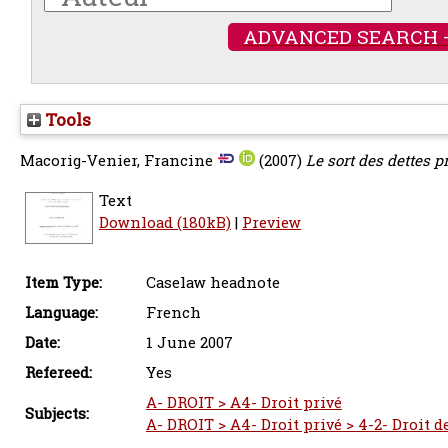
ADVANCED SEARCH 
Tools
Macorig-Venier, Francine
(2007)
Le sort des dettes p
Text
Download (180kB)
|
Preview
Item Type:
Caselaw headnote
Language:
French
Date:
1 June 2007
Refereed:
Yes
A- DROIT > A4- Droit privé
Subjects:
A- DROIT > A4- Droit privé > 4-2- Droit d