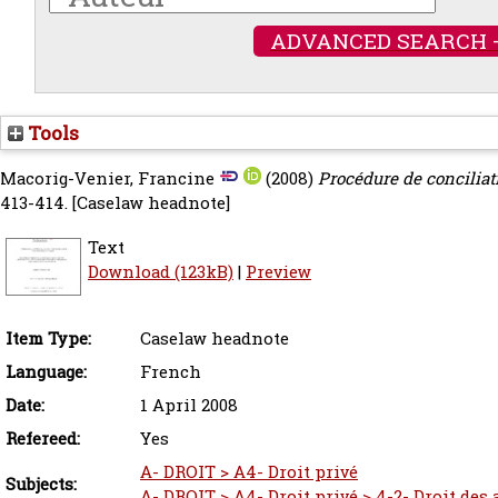
ADVANCED SEARCH 
Tools
Macorig-Venier, Francine
(2008)
Procédure de conciliati
413-414.
[Caselaw headnote]
Text
Download (123kB)
|
Preview
Item Type:
Caselaw headnote
Language:
French
Date:
1 April 2008
Refereed:
Yes
A- DROIT > A4- Droit privé
Subjects:
A- DROIT > A4- Droit privé > 4-2- Droit des