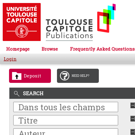
Homepage
Browse
Frequently Asked Questions
Login
Deposit
NEED HELP?
SEARCH