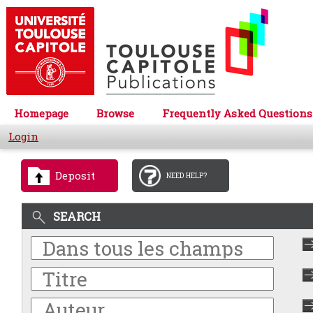
Homepage
Browse
Frequently Asked Questions
Login
Deposit
NEED HELP?
SEARCH