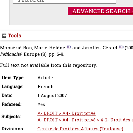
ADVANCED SEARCH 
Tools
Monsèrié-Bon, Marie-Hélène
and
Jazottes, Gérard
(20
l’efficacité.
Europe (8). pp. 6-9.
Full text not available from this repository.
Item Type:
Article
Language:
French
Date:
1 August 2007
Refereed:
Yes
A- DROIT > A4- Droit privé
Subjects:
A- DROIT > A4- Droit privé > 4-2- Droit des
Divisions:
Centre de Droit des Affaires (Toulouse)