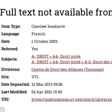
Full text not available fro
Item Type:
Caselaw headnote
Language:
French
Date:
1 October 2003
Refereed:
Yes
A- DROIT > A4- Droit privé
Subjects:
A- DROIT > A4- Droit privé > 4-2- Droit des
Divisions:
Centre de Droit des Affaires (Toulouse)
Site:
UT1
Date Deposited:
21 Mar 2013 09:28
Last Modified:
02 Apr 2021 15:45
URI:
https://publications.ut-capitole.fr/id/epri