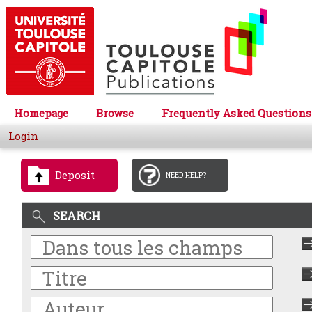
Homepage
Browse
Frequently Asked Questions
Login
Deposit
NEED HELP?
SEARCH