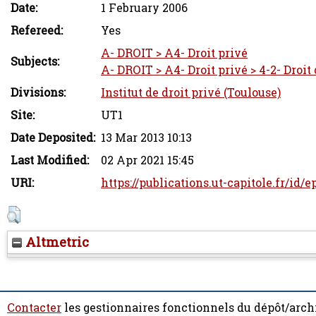
Date:
1 February 2006
Refereed:
Yes
A- DROIT > A4- Droit privé
Subjects:
A- DROIT > A4- Droit privé > 4-2- Droit
Divisions:
Institut de droit privé (Toulouse)
Site:
UT1
Date Deposited:
13 Mar 2013 10:13
Last Modified:
02 Apr 2021 15:45
URI:
https://publications.ut-capitole.fr/id/e
Altmetric
Contacter
les gestionnaires fonctionnels du dépôt/arch