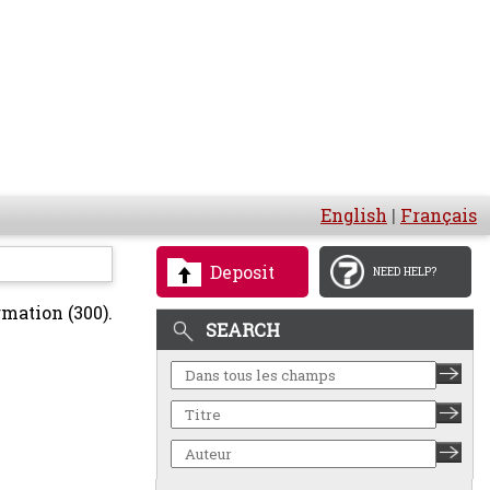
English
|
Français
Deposit
NEED HELP?
mation (300).
SEARCH