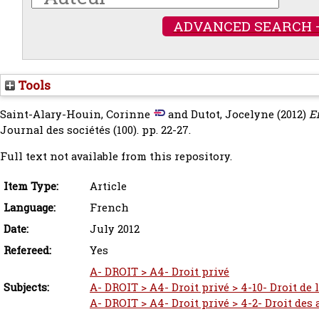
ADVANCED SEARCH 
Tools
Saint-Alary-Houin, Corinne
and
Dutot, Jocelyne
(2012)
E
Journal des sociétés (100). pp. 22-27.
Full text not available from this repository.
Item Type:
Article
Language:
French
Date:
July 2012
Refereed:
Yes
A- DROIT > A4- Droit privé
Subjects:
A- DROIT > A4- Droit privé > 4-10- Droit d
A- DROIT > A4- Droit privé > 4-2- Droit des