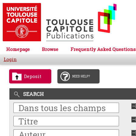
Homepage
Browse
Frequently Asked Questions
Login
Deposit
NEED HELP?
SEARCH