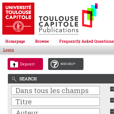
Homepage
Browse
Frequently Asked Questions
Login
Deposit
NEED HELP?
SEARCH