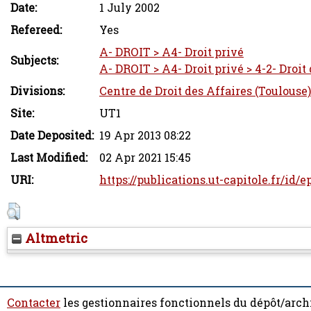
Date:
1 July 2002
Refereed:
Yes
A- DROIT > A4- Droit privé
Subjects:
A- DROIT > A4- Droit privé > 4-2- Droit
Divisions:
Centre de Droit des Affaires (Toulouse)
Site:
UT1
Date Deposited:
19 Apr 2013 08:22
Last Modified:
02 Apr 2021 15:45
URI:
https://publications.ut-capitole.fr/id/e
Altmetric
Contacter
les gestionnaires fonctionnels du dépôt/arch