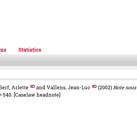
ons
Statistics
erf, Arlette
and
Vallens, Jean-Luc
(2002)
Note sous 
9-540.
[Caselaw headnote]