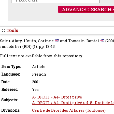
ADVANCED SEARCH 
Tools
Saint-Alary-Houin, Corinne
and
Tomasin, Daniel
(200
immobilier (RDI) (1). pp. 13-15.
Full text not available from this repository.
Item Type:
Article
Language:
French
Date:
2001
Refereed:
Yes
A- DROIT > A4- Droit privé
Subjects:
A- DROIT > A4- Droit privé > 4-8- Droit de 
Divisions:
Centre de Droit des Affaires (Toulouse)