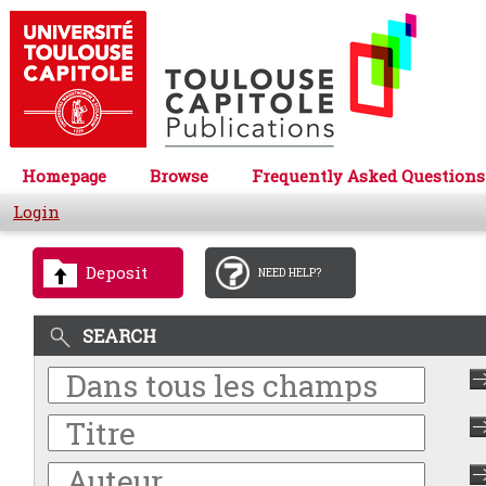
Homepage
Browse
Frequently Asked Questions
Login
Deposit
NEED HELP?
SEARCH