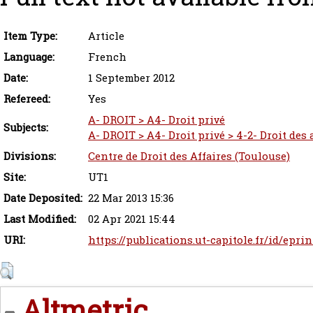
Item Type:
Article
Language:
French
Date:
1 September 2012
Refereed:
Yes
A- DROIT > A4- Droit privé
Subjects:
A- DROIT > A4- Droit privé > 4-2- Droit des
Divisions:
Centre de Droit des Affaires (Toulouse)
Site:
UT1
Date Deposited:
22 Mar 2013 15:36
Last Modified:
02 Apr 2021 15:44
URI:
https://publications.ut-capitole.fr/id/eprin
Altmetric