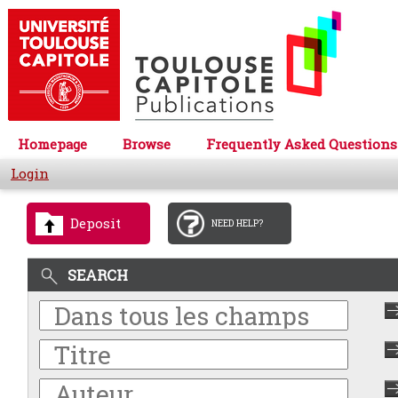
Homepage
Browse
Frequently Asked Questions
Login
Deposit
NEED HELP?
SEARCH