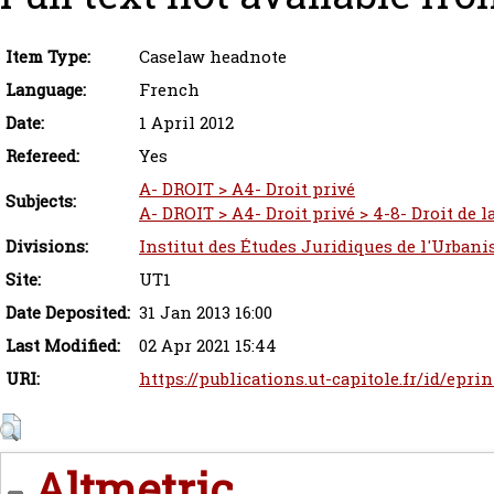
Item Type:
Caselaw headnote
Language:
French
Date:
1 April 2012
Refereed:
Yes
A- DROIT > A4- Droit privé
Subjects:
A- DROIT > A4- Droit privé > 4-8- Droit de 
Divisions:
Institut des Études Juridiques de l'Urbani
Site:
UT1
Date Deposited:
31 Jan 2013 16:00
Last Modified:
02 Apr 2021 15:44
URI:
https://publications.ut-capitole.fr/id/epri
Altmetric