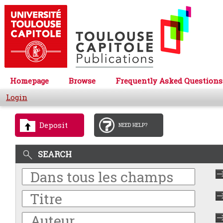
Homepage
Browse
Frequently Asked Questions
Login
Deposit
NEED HELP?
SEARCH