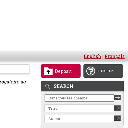
English
|
Français
Deposit
NEED HELP?
érogatoire au
SEARCH