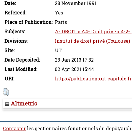
Date:
28 November 1991
Refereed:
Yes
Place of Publication:
Paris
Subjects:
A- DROIT > A4- Droit privé > 4-2-
Divisions:
Institut de droit privé (Toulouse)
Site:
UT1
Date Deposited:
23 Jan 2013 17:32
Last Modified:
02 Apr 2021 15:44
URI:
https://publications.ut-capitole.f
Altmetric
Contacter
les gestionnaires fonctionnels du dépôt/arch