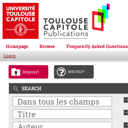
Homepage
Browse
Frequently Asked Questions
Login
Deposit
NEED HELP?
SEARCH