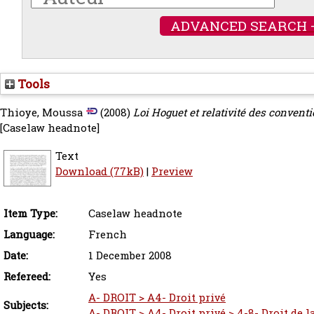
ADVANCED SEARCH 
Tools
Thioye, Moussa
(2008)
Loi Hoguet et relativité des conventi
[Caselaw headnote]
Text
Download (77kB)
|
Preview
Item Type:
Caselaw headnote
Language:
French
Date:
1 December 2008
Refereed:
Yes
A- DROIT > A4- Droit privé
Subjects:
A- DROIT > A4- Droit privé > 4-8- Droit de 