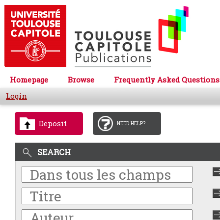
Homepage
Browse
Frequently Asked Questions
Login
Deposit
NEED HELP?
SEARCH