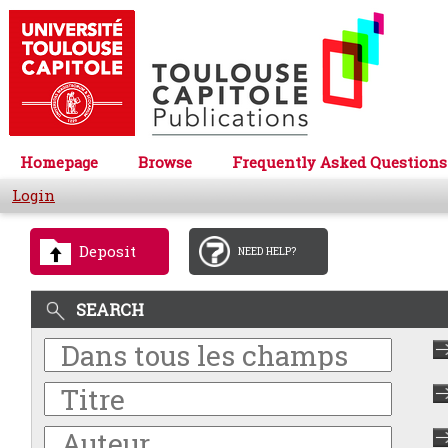
Homepage
Browse
Frequently Asked Questions
Login
Deposit
NEED HELP?
SEARCH