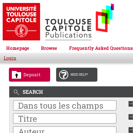
Homepage
Browse
Frequently Asked Questions
Login
Deposit
NEED HELP?
SEARCH