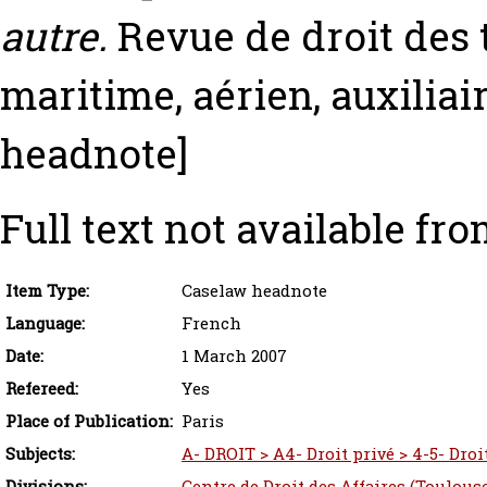
autre.
Revue de droit des t
maritime, aérien, auxiliair
headnote]
Full text not available fro
Item Type:
Caselaw headnote
Language:
French
Date:
1 March 2007
Refereed:
Yes
Place of Publication:
Paris
Subjects:
A- DROIT > A4- Droit privé > 4-5- Droi
Divisions:
Centre de Droit des Affaires (Toulous