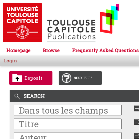
Homepage
Browse
Frequently Asked Questions
Login
Deposit
NEED HELP?
SEARCH