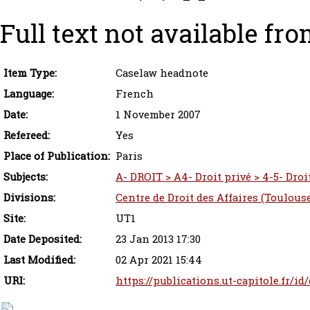
Full text not available fro
Item Type:
Caselaw headnote
Language:
French
Date:
1 November 2007
Refereed:
Yes
Place of Publication:
Paris
Subjects:
A- DROIT > A4- Droit privé > 4-5- Droi
Divisions:
Centre de Droit des Affaires (Toulous
Site:
UT1
Date Deposited:
23 Jan 2013 17:30
Last Modified:
02 Apr 2021 15:44
URI:
https://publications.ut-capitole.fr/id