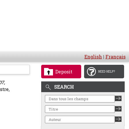
English
|
Français
Deposit
NEED HELP?
07,
SEARCH
stre,