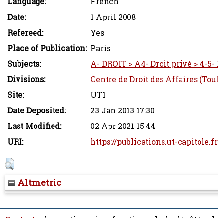
Language:
French
Date:
1 April 2008
Refereed:
Yes
Place of Publication:
Paris
Subjects:
A- DROIT > A4- Droit privé > 4-5- 
Divisions:
Centre de Droit des Affaires (Tou
Site:
UT1
Date Deposited:
23 Jan 2013 17:30
Last Modified:
02 Apr 2021 15:44
URI:
https://publications.ut-capitole.f
Altmetric