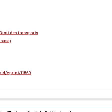
Droit des transports
louse)
r/id/eprint/11569