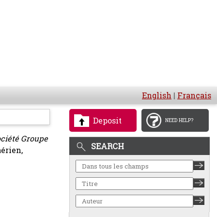
English
|
Français
Deposit
NEED HELP?
Société Groupe
SEARCH
aérien,