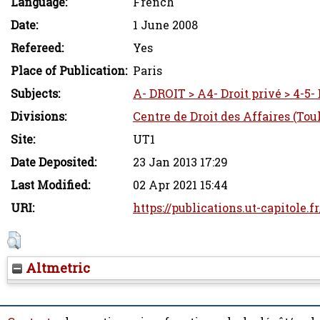
Language:
French
Date:
1 June 2008
Refereed:
Yes
Place of Publication:
Paris
Subjects:
A- DROIT > A4- Droit privé > 4-5- 
Divisions:
Centre de Droit des Affaires (Tou
Site:
UT1
Date Deposited:
23 Jan 2013 17:29
Last Modified:
02 Apr 2021 15:44
URI:
https://publications.ut-capitole.f
Altmetric