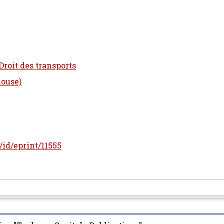
Droit des transports
louse)
r/id/eprint/11555