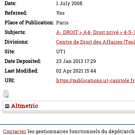
Date:
1 July 2008
Refereed:
Yes
Place of Publication:
Paris
Subjects:
A- DROIT > A4- Droit privé > 4-5- 
Divisions:
Centre de Droit des Affaires (Tou
Site:
UT1
Date Deposited:
23 Jan 2013 17:29
Last Modified:
02 Apr 2021 15:44
URI:
https://publications.ut-capitole.f
Altmetric
Contacter
les gestionnaires fonctionnels du dépôt/arch