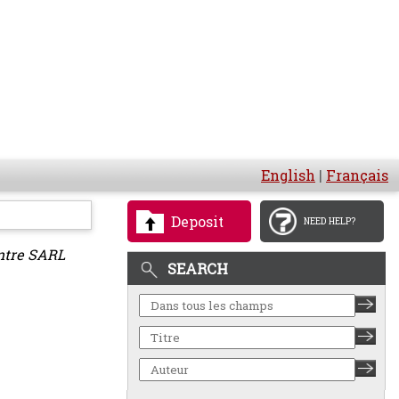
English
|
Français
Deposit
NEED HELP?
ontre SARL
SEARCH