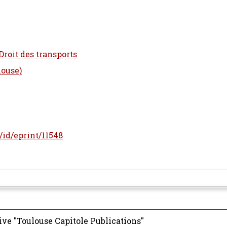
Droit des transports
louse)
r/id/eprint/11548
ive "Toulouse Capitole Publications"