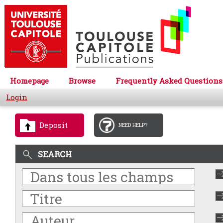
Homepage
Browse
Frequently Asked Questions
Login
Deposit
NEED HELP?
SEARCH