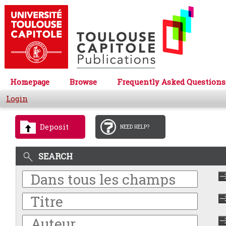
Homepage
Browse
Frequently Asked Questions
Login
Deposit
NEED HELP?
SEARCH