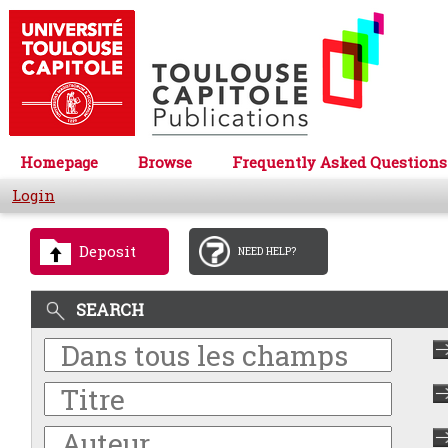
Homepage
Browse
Frequently Asked Questions
Login
Deposit
NEED HELP?
SEARCH