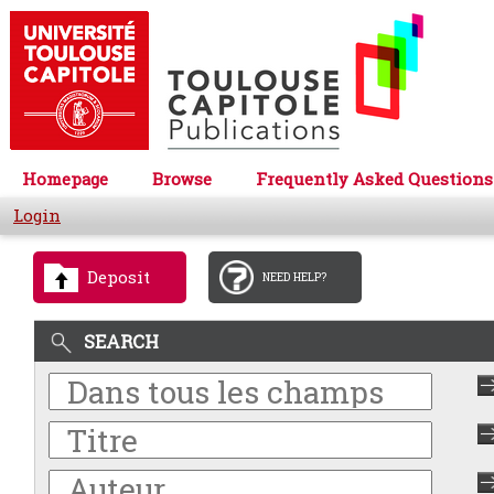
Homepage
Browse
Frequently Asked Questions
Login
Deposit
NEED HELP?
SEARCH