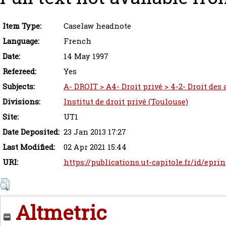
Item Type:
Caselaw headnote
Language:
French
Date:
14 May 1997
Refereed:
Yes
Subjects:
A- DROIT > A4- Droit privé > 4-2- Droit des
Divisions:
Institut de droit privé (Toulouse)
Site:
UT1
Date Deposited:
23 Jan 2013 17:27
Last Modified:
02 Apr 2021 15:44
URI:
https://publications.ut-capitole.fr/id/eprin
Altmetric