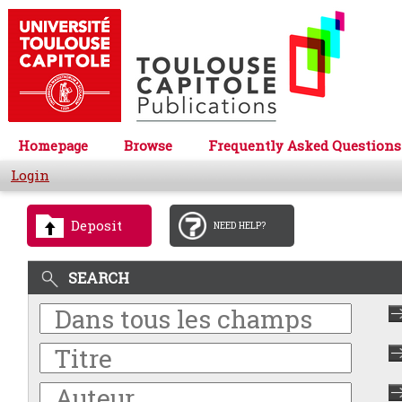
Homepage
Browse
Frequently Asked Questions
Login
Deposit
NEED HELP?
SEARCH