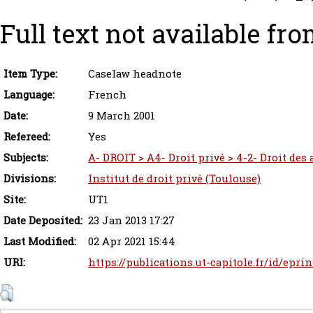
Full text not available fro
Item Type:
Caselaw headnote
Language:
French
Date:
9 March 2001
Refereed:
Yes
Subjects:
A- DROIT > A4- Droit privé > 4-2- Droit des
Divisions:
Institut de droit privé (Toulouse)
Site:
UT1
Date Deposited:
23 Jan 2013 17:27
Last Modified:
02 Apr 2021 15:44
URI:
https://publications.ut-capitole.fr/id/eprin