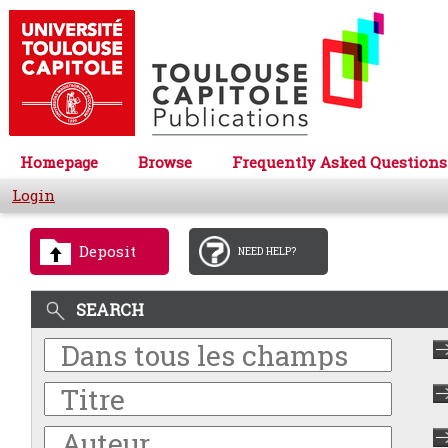
Homepage
Browse
Frequently Asked Questions
Login
Deposit
NEED HELP?
SEARCH