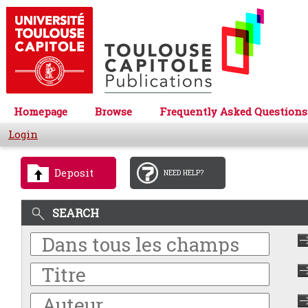
Homepage
Browse
Frequently Asked Questions
Login
Deposit
NEED HELP?
SEARCH