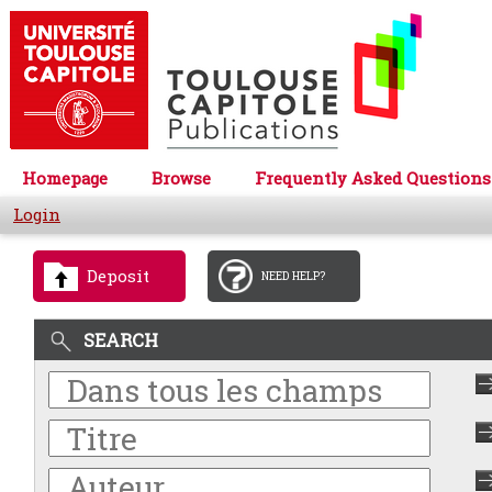
Homepage
Browse
Frequently Asked Questions
Login
Deposit
NEED HELP?
SEARCH