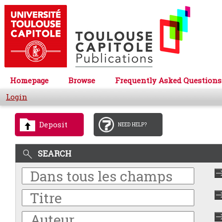
Homepage
Browse
Frequently Asked Questions
Login
Deposit
NEED HELP?
SEARCH