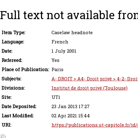
Full text not available fro
Item Type:
Caselaw headnote
Language:
French
Date:
1 July 2001
Refereed:
Yes
Place of Publication:
Paris
Subjects:
A- DROIT > A4- Droit privé > 4-2- Droi
Divisions:
Institut de droit privé (Toulouse)
Site:
UT1
Date Deposited:
23 Jan 2013 17:27
Last Modified:
02 Apr 2021 15:44
URI:
https://publications.ut-capitole.fr/id