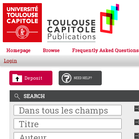
Homepage
Browse
Frequently Asked Questions
Login
Deposit
NEED HELP?
SEARCH