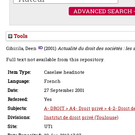
ADVANCED SEARCH 
Tools
Gibirila, Deen
(2001)
Actualité du droit des sociétés : les s
Full text not available from this repository.
Item Type:
Caselaw headnote
Language:
French
Date:
27 September 2001
Refereed:
Yes
Subjects:
A- DROIT > A4- Droit privé > 4-2- Droit d
Divisions:
Institut de droit privé (Toulouse)
Site:
UT1