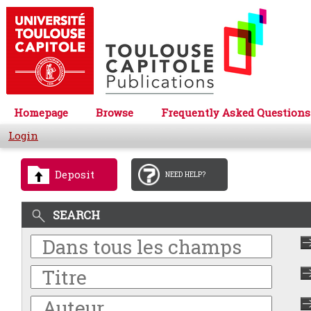
Homepage
Browse
Frequently Asked Questions
Login
Deposit
NEED HELP?
SEARCH